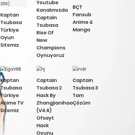
Youtube
BÇT
Kanalımızda
Fansub
Kaptan
Captain
Anime &
Tsubasa
Tsubasa
Manga
Türkiye
Rise Of
Oyun
New
Sitemiz
Champions
Oynuyoruz
Kaptan
Captain
Captain
Tsubasa
Tsubasa 2
Tsubasa 3
Türkiye
Hack By
Tam
Anime TV
Zhangjianihao
Çözüm
Sitemiz
(V4.6)
Ofsayt
Hack
Oyunu