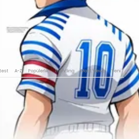
test
A-Z
Popülerlik
Trending
Most Views
Yeni