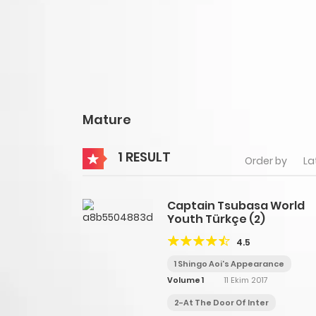
Mature
1 RESULT
Order by
La
Captain Tsubasa World
Youth Türkçe (2)
4.5
1 Shingo Aoi's Appearance
Volume 1
11 Ekim 2017
2-At The Door Of Inter