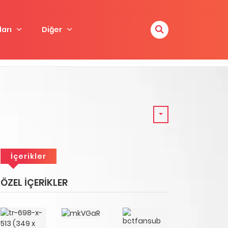
arı
Diğer
İçerikler
ÖZEL İÇERIKLER