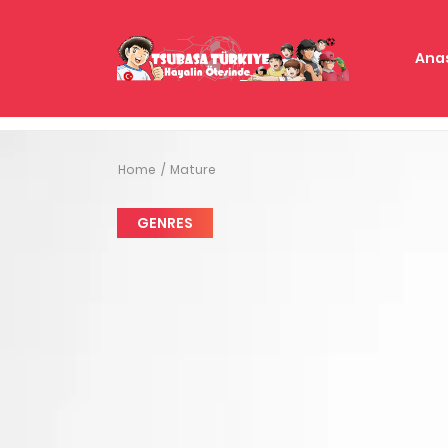
Ana
Home
Mature
GENRES