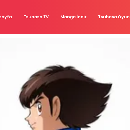
sayfa
Tsubasa TV
Manga İndir
Tsubasa Oyunl