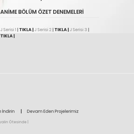
ANIME BÖLÜM ÖZET DENEMELERI
J Serisi 1
|
TIKLA |
J Serisi 2
|
TIKLA |
J Serisi 3
|
TIKLA |
 İndirin
Devam Eden Projelerimiz
yalin Ötesinde |