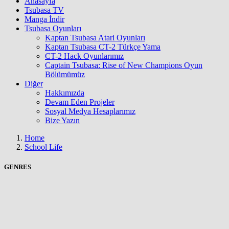
Anasayfa
Tsubasa TV
Manga İndir
Tsubasa Oyunları
Kaptan Tsubasa Atari Oyunları
Kaptan Tsubasa CT-2 Türkçe Yama
CT-2 Hack Oyunlarımız
Captain Tsubasa: Rise of New Champions Oyun
Bölümümüz
Diğer
Hakkımızda
Devam Eden Projeler
Sosyal Medya Hesaplarımız
Bize Yazın
Home
School Life
GENRES