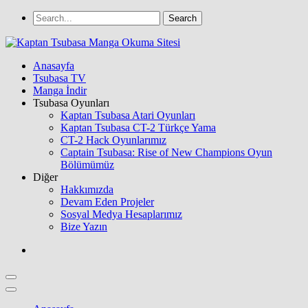
Anasayfa
Tsubasa TV
Manga İndir
Tsubasa Oyunları
Kaptan Tsubasa Atari Oyunları
Kaptan Tsubasa CT-2 Türkçe Yama
CT-2 Hack Oyunlarımız
Captain Tsubasa: Rise of New Champions Oyun
Bölümümüz
Diğer
Hakkımızda
Devam Eden Projeler
Sosyal Medya Hesaplarımız
Bize Yazın