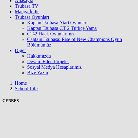
Anasayfa
Tsubasa TV
Manga İndir
Tsubasa Oyunları
Kaptan Tsubasa Atari Oyunları
Kaptan Tsubasa CT-2 Türkçe Yama
CT-2 Hack Oyunlarımız
Captain Tsubasa: Rise of New Champions Oyun
Bölümümüz
Diğer
Hakkımızda
Devam Eden Projeler
Sosyal Medya Hesaplarımız
Bize Yazın
Home
School Life
GENRES