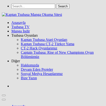
Anasayfa
Tsubasa TV
Manga İndir
Tsubasa Oyunları
Kaptan Tsubasa Atari Oyunları
Kaptan Tsubasa CT-2 Türkçe Yama
CT-2 Hack Oyunlarımız
Captain Tsubasa: Rise of New Champions Oyun
Bölümümüz
Diğer
Hakkımızda
Devam Eden Projeler
Sosyal Medya Hesaplarımız
Bize Yazın